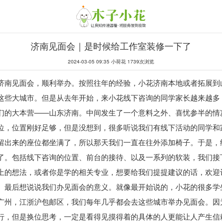
济南见面会｜是时候给工作室装修一下了
2024-03-05 09:35 小荷花 1739次浏览
济南见面会，顺利举办。按照往年的经验，小花济南本地或者拓展到
这些大城市。但是从去年开始，来小花线下咨询的同学家长越来越多，
们的大本营——山东济南。中间发生了一个意料之外、喜忧参半的情
位，位置刚好足够，但是没想到，很多听说我们有线下活动的同学和
留出来的座位都坐满了，所以那天我们一直在往外添加椅子。于是，
了。包括线下咨询的位置、前台的接待、以及一系列的软装，我们接
上的想法，或者你是学的相关专业，想要给我们提提建议的话，欢迎
。最后想说说我们办见面会的意义。就像最开始说的，小花的很多学
广州，江浙沪包邮区，我们每年几乎都会去这些城市举办见面会。因
行，但是换位思考，一定是看得见摸得着的具体的人更能让人产生信