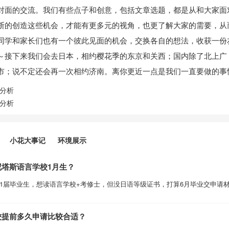
对面的交流。我们有些点子和创意，包括文章选题，都是从和大家面
断的创造这些机会，才能有更多元的视角，也更了解大家的需要，从
同学和家长们也有一个彼此见面的机会，交换各自的想法，收获一份友谊
～接下来我们会去日本，相约樱花季的东京和关西；国内除了北上广
市；说不定还会再一次相约济南。离你更近一点是我们一直要做的事
分析
分析
小花大事记
环境展示
尼塔斯语言学校1月生？
021届毕业生，想读语言学校+考修士，但没日语等级证书，打算6月毕业交申请
校提前多久申请比较合适？