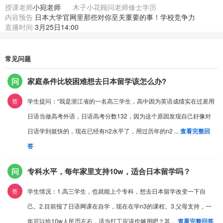
授课老师
小宛老师
木子小花顾问老师修士学历
内容预告
日本大学官网里那些对你至关重要的事！学校竞争力
直播时间
3月25日14:00
常见问题
问
家庭条件比较困难想去日本留学该怎么办?
答
学生提问：“我是浙江省的一名高三学生，高中因为英语成绩实在过差用
日语当做高考外语，日语高考分数132，因为这个原因发现自己好像对
日语学到挺快的，现在已经有n2水平了，用过历年的n2 ...
查看完整回
答
问
专科水平，每年家里支持10w，适合日本留学吗？
答
学生情况：1.高三学生，也就能上个专科，想去日本留学改变一下自
己。2.目前报了日语网课在自学，现在在学n3的课程。3.父母支持，一
年可以给10w人民币左右，适当打工应该也够用吧？其 ...
查看完整回答