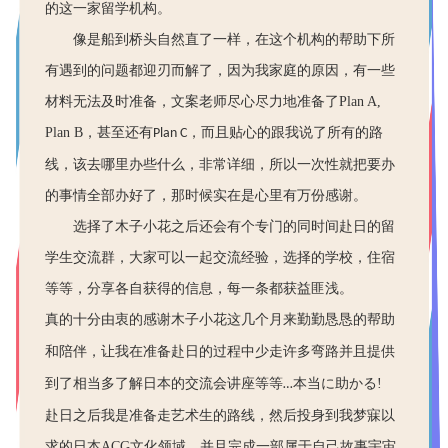
的这一家留学机构。
像是船到桥头自然直了一样，在这个机构的帮助下所
有遇到的问题都迎刃而解了，因为我家庭的原因，有一些
材料无法及时准备，文案老师尽心尽力地准备了
Plan A,
Plan B
，甚至还有
，而且贴心的跟我说了所有的路
Plan C
线，该去哪里办些什么，非常详细，所以一次性就把要办
的事情全部办好了，那时候实在是心里有万份感谢。
选择了木子小花之后还会有个专门的同时间赴日的留
学生交流群，大家可以一起交流经验，选择的学校，住宿
等等，分享各自获得的信息，每一条都获益匪浅。
真的十分由衷的感谢木子小花这几个月来勤勤恳恳的帮助
和陪伴
，
让我在准备赴日的过程中少走许多弯路并且提供
到了相当多了解日本的交流会讲座等等
本当に助かる
!
…
赴日之后我是准备走艺术生的路线，然后投身到我梦寐以
求的日本
ACG
文化领域，并且完成一部属于自己故事宇宙